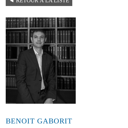
◄
RETOUR À LA LISTE
BENOIT GABORIT