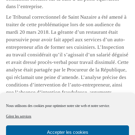
dans l’entreprise.
Le Tribunal correctionnel de Saint Nazaire a été amené à
traiter de cette problématique lors de son audience du
mardi 20 mars 2018. La gérante d’un restaurant était
poursuivie pour avoir fait appel aux services d’un auto-
entrepreneur afin de former ses cuisiniers. L’Inspection
au travail considérait qu’il s’agissait d’un salarié déguisé
et avait dressé procès-verbal pour travail dissimulé. Cette
analyse était partagée par le Procureur de la République,
qui réclamait une peine d’amende. L’analyse précise des
conditions d’intervention de l’auto-entrepreneur, ainsi
que l’absence d’intention frauduleuse, arguments
défendus par Maître Ronan MABILEAU, ont permis à la
Nous utilisons des cookies pour optimiser notre site web et notre service.
gérante d’être relaxée.
Gérer les services
Si l’issue de cette affaire est heureuse pour la gérante du
restaurant, la vigilance reste de mise.
Accepter les cookies